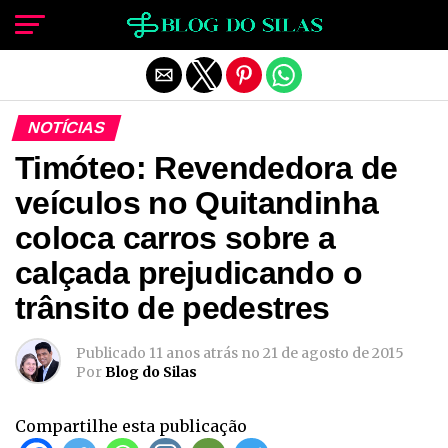
Sair da versão mobile
NOTÍCIAS
Timóteo: Revendedora de
veículos no Quitandinha
coloca carros sobre a
calçada prejudicando o
trânsito de pedestres
Publicado
11 anos atrás
no
21 de agosto de 2015
Por
Blog do Silas
Compartilhe esta publicação