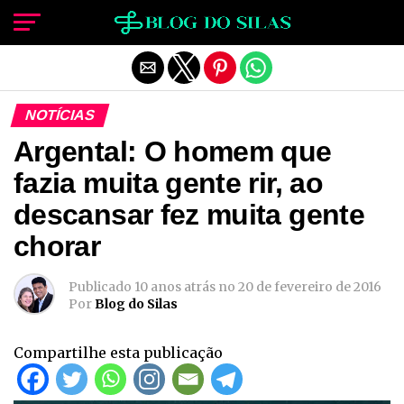
Sair da versão mobile
NOTÍCIAS
Argental: O homem que
fazia muita gente rir, ao
descansar fez muita gente
chorar
Publicado
10 anos atrás
no
20 de fevereiro de 2016
Por
Blog do Silas
Compartilhe esta publicação