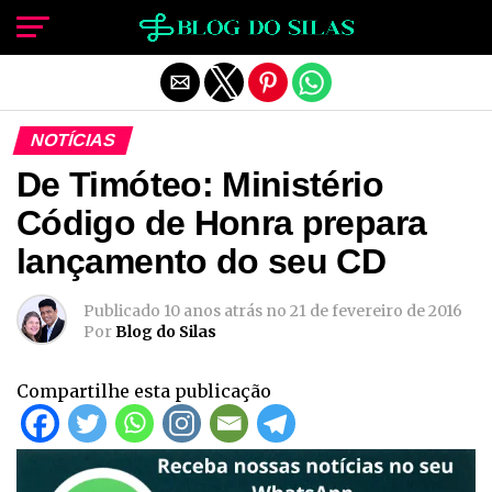
Sair da versão mobile
NOTÍCIAS
De Timóteo: Ministério
Código de Honra prepara
lançamento do seu CD
Publicado
10 anos atrás
no
21 de fevereiro de 2016
Por
Blog do Silas
Compartilhe esta publicação