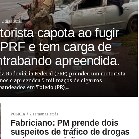
2 dias atrás
orista capota ao fugir
 PRF e tem carga de
ntrabando apreendida.
cia Rodoviária Federal (PRF) prendeu um motorista
anos e apreendeu 5 mil maços de cigarros
bandeados em Toledo (PR),...
POLÍCIA
2 semanas atrás
Fabriciano: PM prende dois
suspeitos de tráfico de drogas