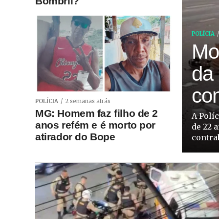
Bombril?
POLÍCIA
Mot
da
co
POLÍCIA
2 semanas atrás
MG: Homem faz filho de 2
A Polí
anos refém e é morto por
de 22 
atirador do Bope
contra