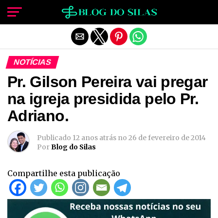
Sair da versão mobile
NOTÍCIAS
Pr. Gilson Pereira vai pregar
na igreja presidida pelo Pr.
Adriano.
Publicado
12 anos atrás
no
26 de fevereiro de 2014
Por
Blog do Silas
Compartilhe esta publicação