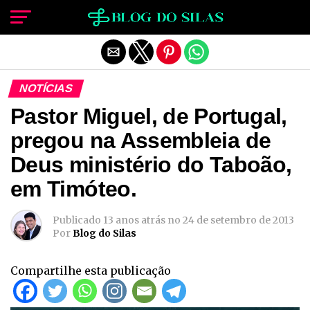
Sair da versão mobile
NOTÍCIAS
Pastor Miguel, de Portugal,
pregou na Assembleia de
Deus ministério do Taboão,
em Timóteo.
Publicado
13 anos atrás
no
24 de setembro de 2013
Por
Blog do Silas
Compartilhe esta publicação