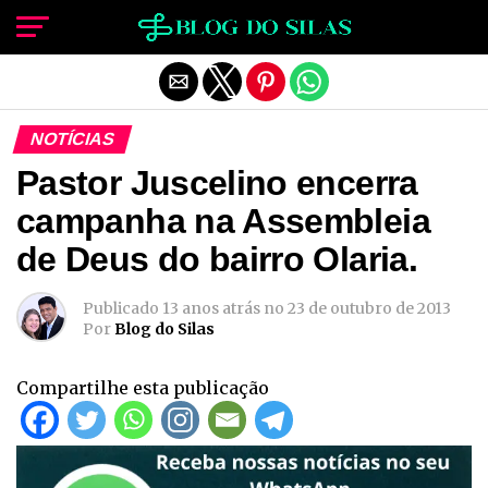
Sair da versão mobile
NOTÍCIAS
Pastor Juscelino encerra
campanha na Assembleia
de Deus do bairro Olaria.
Publicado
13 anos atrás
no
23 de outubro de 2013
Por
Blog do Silas
Compartilhe esta publicação