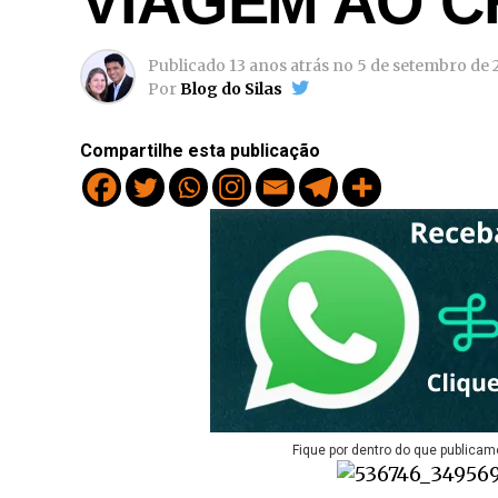
VIAGEM AO C
Publicado
13 anos atrás
no
5 de setembro de 
Por
Blog do Silas
Compartilhe esta publicação
Fique por dentro do que publicam