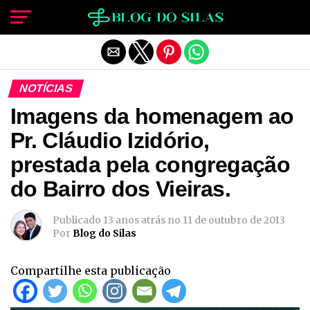
Sair da versão mobile
NOTÍCIAS
Imagens da homenagem ao
Pr. Cláudio Izidório,
prestada pela congregação
do Bairro dos Vieiras.
Publicado
13 anos atrás
no
11 de outubro de 2013
Por
Blog do Silas
Compartilhe esta publicação