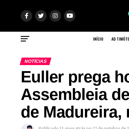
INÍCIO
AD TIMÓT
NOTÍCIAS
Euller prega h
Assembleia de
de Madureira,
Publicado
13 anos atrás
no
27 de outubro de 