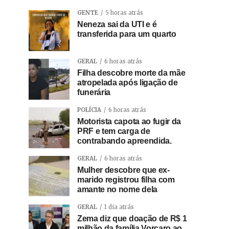
GENTE
5 horas atrás
Neneza sai da UTI e é
transferida para um quarto
GERAL
6 horas atrás
Filha descobre morte da mãe
atropelada após ligação de
funerária
POLÍCIA
6 horas atrás
Motorista capota ao fugir da
PRF e tem carga de
contrabando apreendida.
GERAL
6 horas atrás
Mulher descobre que ex-
marido registrou filha com
amante no nome dela
GERAL
1 dia atrás
Zema diz que doação de R$ 1
milhão da família Vorcaro ao