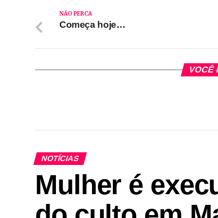
NÃO PERCA
Começa hoje…
VOCÊ 
NOTÍCIAS
Mulher é execu
do culto em M