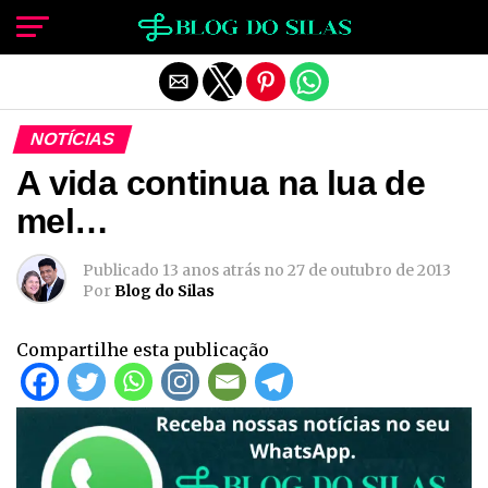
Sair da versão mobile
NOTÍCIAS
A vida continua na lua de
mel…
Publicado
13 anos atrás
no
27 de outubro de 2013
Por
Blog do Silas
Compartilhe esta publicação