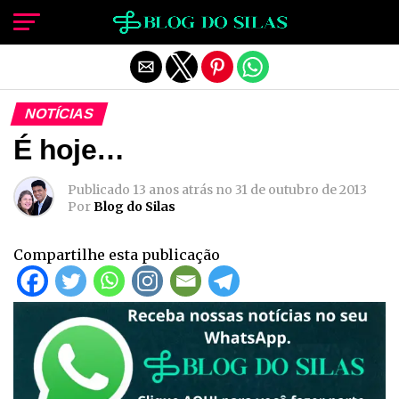
Sair da versão mobile
NOTÍCIAS
É hoje…
Publicado
13 anos atrás
no
31 de outubro de 2013
Por
Blog do Silas
Compartilhe esta publicação