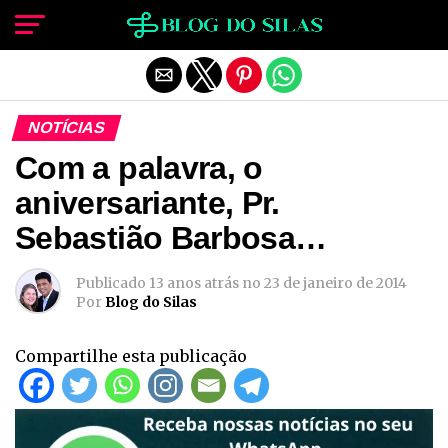
Sair da versão mobile
NOTÍCIAS
Com a palavra, o
aniversariante, Pr.
Sebastião Barbosa…
Publicado
13 anos atrás
no
23 de janeiro de 2014
Por
Blog do Silas
Compartilhe esta publicação