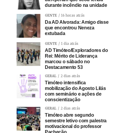
durante incêndio na unidade
GENTE
16 horas atrás
Da AD Alvorada: Amigo disse
que encontrou Neneza
extubada
GENTE
1 dia atrás
AD Timóteo/Exploradores do
Rei: Mérito de Liderança
marcou o sábado no
Destacamento 53
GERAL
2 dias atrás
Timóteo intensifica
mobilização do Agosto Lilás
com seminário e ações de
conscientização
GERAL
2 dias atrás
Timóteo abre segundo
semestre letivo com palestra
motivacional do professor
Pachecão