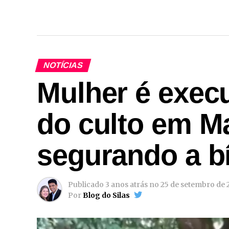
NOTÍCIAS
Mulher é execu
do culto em M
segurando a bí
Publicado
3 anos atrás
no
25 de setembro de 
Por
Blog do Silas