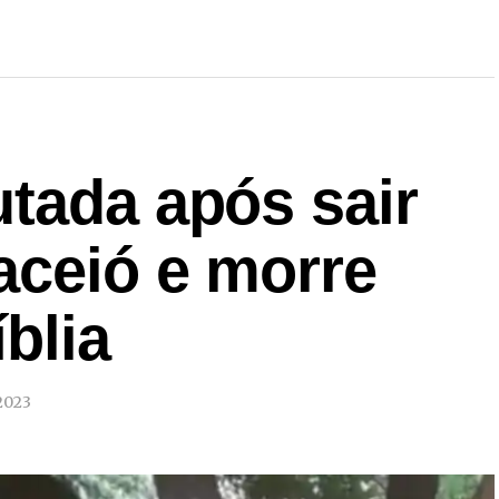
tada após sair
aceió e morre
blia
2023