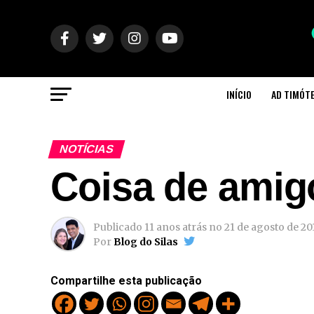
INÍCIO
AD TIMÓT
NOTÍCIAS
Coisa de amig
Publicado
11 anos atrás
no
21 de agosto de 20
Por
Blog do Silas
Compartilhe esta publicação