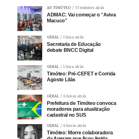
AD TIMÓTEO
57 minutos atrás
ADMAC: Vai começar o “Aviva
Macuco”
GERAL
1 hora atrás
Secretaria de Educação
debate BNCC Digital
GERAL
1 hora atrás
Timóteo: Pré-CEFET e Corrida
Agosto Lilás
GERAL
6 horas atrás
Prefeitura de Timóteo convoca
moradores para atualização
cadastral no SUS
GERAL
6 horas atrás
Timóteo: Morre colaboradora
da Aperam que ficou ferida