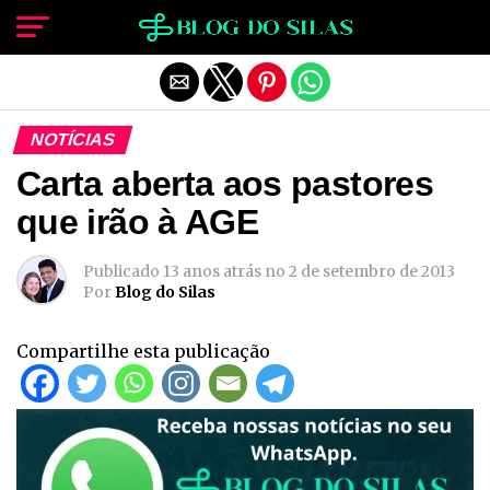
Sair da versão mobile
NOTÍCIAS
Carta aberta aos pastores
que irão à AGE
Publicado
13 anos atrás
no
2 de setembro de 2013
Por
Blog do Silas
Compartilhe esta publicação