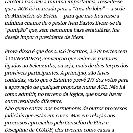
Diretora não deu a mínima importância, ressalte-se
que a AGE foi marcada para a “toca do lobo” – a sede
do Ministério do Belém – para que não houvesse a
mínima chance de o pastor Ivan Bastos livrar-se da
“punição” que, sem nenhuma base estatutária, lhe
deseja impor o presidente da Mesa.
Prova disso é que dos 4.146 inscritos, 2.939 pertencem
à CONFRADESP, convenção que reúne os pastores
ligados ao Belenzinho, ou seja, mais de dois terços dos
prováveis participantes. A princípio, são favas
contadas, visto que o Estatuto prevê 2/3 dos votos para
a aprovação de qualquer proposta numa AGE. Não há
como admitir, no terreno da lógica, que possa haver
outro resultado diferente.
Não quero entrar nos pormenores de outros processos
judiciais que estão em curso. Mas em relação aos
processos apreciados pelo Conselho de Ética e
Disciplina da CGADB, eles tiveram como causa a