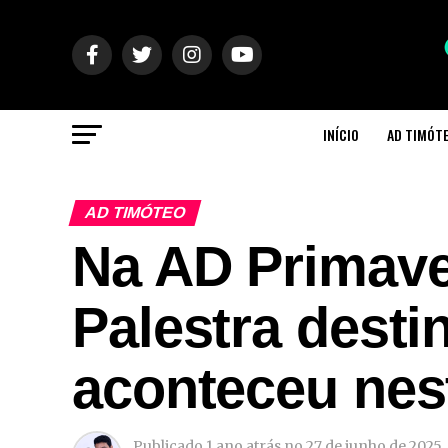
INÍCIO
AD TIMÓT
AD TIMÓTEO
Na AD Primaver
Palestra desti
aconteceu nest
Publicado
1 ano atrás
no
27 de junho de 2025