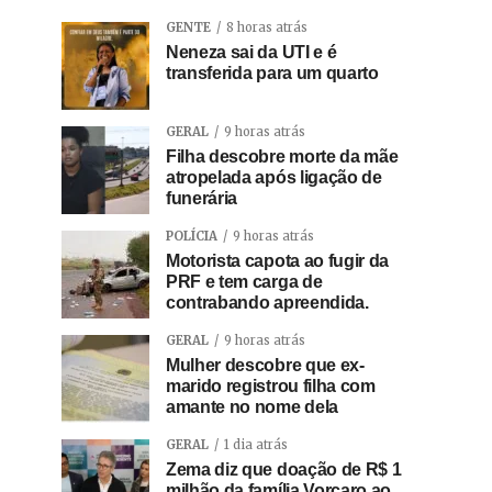
GENTE
8 horas atrás
Neneza sai da UTI e é
transferida para um quarto
GERAL
9 horas atrás
Filha descobre morte da mãe
atropelada após ligação de
funerária
POLÍCIA
9 horas atrás
Motorista capota ao fugir da
PRF e tem carga de
contrabando apreendida.
GERAL
9 horas atrás
Mulher descobre que ex-
marido registrou filha com
amante no nome dela
GERAL
1 dia atrás
Zema diz que doação de R$ 1
milhão da família Vorcaro ao