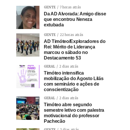
GENTE
7 horas atrás
Da AD Alvorada: Amigo disse
que encontrou Neneza
extubada
GENTE
22 horas atrás
AD Timóteo/Exploradores do
Rei: Mérito de Liderança
marcou o sábado no
Destacamento 53
GERAL
2 dias atrás
Timóteo intensifica
mobilização do Agosto Lilás
com seminário e ações de
conscientização
GERAL
2 dias atrás
Timóteo abre segundo
semestre letivo com palestra
motivacional do professor
Pachecão
GENTE
2 dias atrás