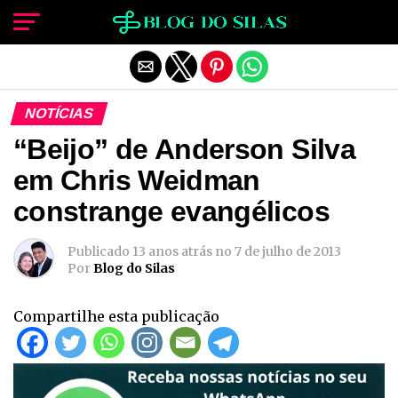
Sair da versão mobile
NOTÍCIAS
“Beijo” de Anderson Silva
em Chris Weidman
constrange evangélicos
Publicado
13 anos atrás
no
7 de julho de 2013
Por
Blog do Silas
Compartilhe esta publicação