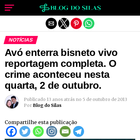
Sair da versão mobile
NOTÍCIAS
Avó enterra bisneto vivo
reportagem completa. O
crime aconteceu nesta
quarta, 2 de outubro.
Publicado
13 anos atrás
no
5 de outubro de 2013
Por
Blog do Silas
Compartilhe esta publicação