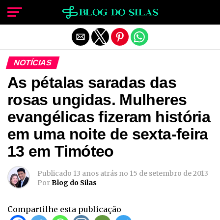
Sair da versão mobile
NOTÍCIAS
As pétalas saradas das
rosas ungidas. Mulheres
evangélicas fizeram história
em uma noite de sexta-feira
13 em Timóteo
Publicado
13 anos atrás
no
15 de setembro de 2013
Por
Blog do Silas
Compartilhe esta publicação