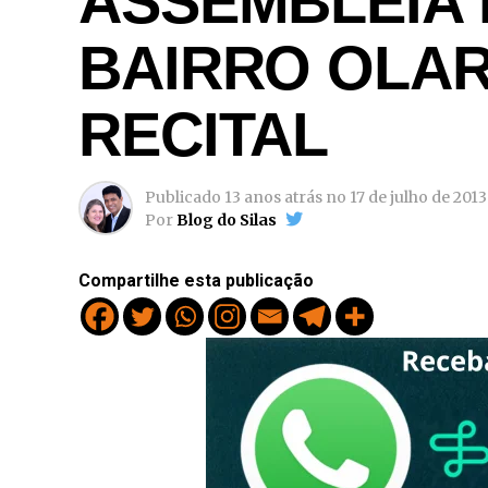
ASSEMBLEIA 
BAIRRO OLAR
RECITAL
Publicado
13 anos atrás
no
17 de julho de 2013
Por
Blog do Silas
Compartilhe esta publicação