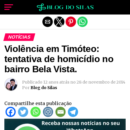
Sair da versão mobile
NOTÍCIAS
Violência em Timóteo:
tentativa de homicídio no
bairro Bela Vista.
Publicado
12 anos atrás
no
28 de novembro de 2014
Por
Blog do Silas
Compartilhe esta publicação