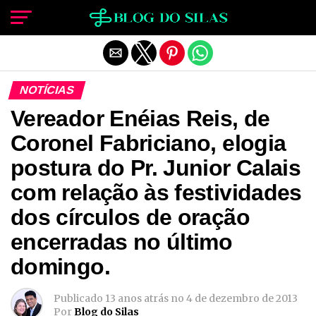
Sair da versão mobile
NOTÍCIAS
Vereador Enéias Reis, de
Coronel Fabriciano, elogia
postura do Pr. Junior Calais
com relação às festividades
dos círculos de oração
encerradas no último
domingo.
Publicado
13 anos atrás
no
4 de dezembro de 2013
Por
Blog do Silas