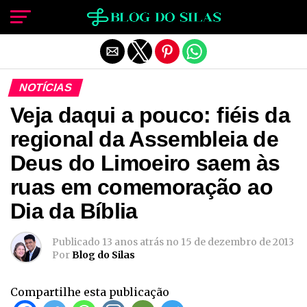
Sair da versão mobile
NOTÍCIAS
Veja daqui a pouco: fiéis da
regional da Assembleia de
Deus do Limoeiro saem às
ruas em comemoração ao
Dia da Bíblia
Publicado
13 anos atrás
no
15 de dezembro de 2013
Por
Blog do Silas
Compartilhe esta publicação