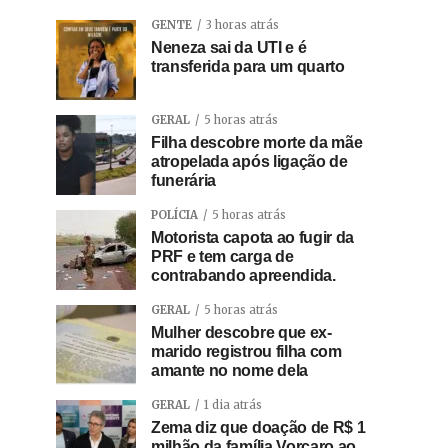
GENTE
3 horas atrás
Neneza sai da UTI e é
transferida para um quarto
GERAL
5 horas atrás
Filha descobre morte da mãe
atropelada após ligação de
funerária
POLÍCIA
5 horas atrás
Motorista capota ao fugir da
PRF e tem carga de
contrabando apreendida.
GERAL
5 horas atrás
Mulher descobre que ex-
marido registrou filha com
amante no nome dela
GERAL
1 dia atrás
Zema diz que doação de R$ 1
milhão da família Vorcaro ao