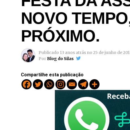
FESTA DA AS
NOVO TEMPO
PRÓXIMO.
Publicado
13 anos atrás
no
25 de junho de 201
Por
Blog do Silas
Compartilhe esta publicação