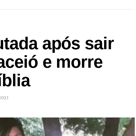
tada após sair
aceió e morre
blia
2023