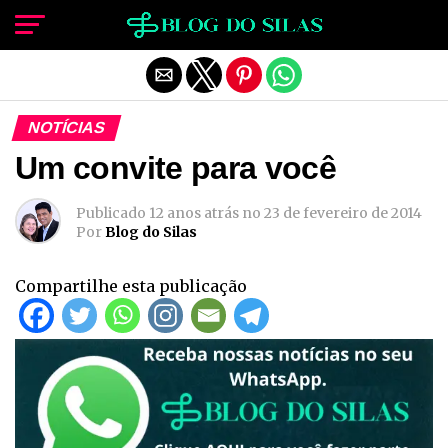
Sair da versão mobile
NOTÍCIAS
Um convite para você
Publicado
12 anos atrás
no
23 de fevereiro de 2014
Por
Blog do Silas
Compartilhe esta publicação