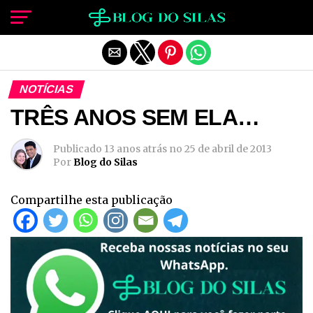
Sair da versão mobile
NOTÍCIAS
TRÊS ANOS SEM ELA…
Publicado
13 anos atrás
no
25 de abril de 2013
Por
Blog do Silas
Compartilhe esta publicação