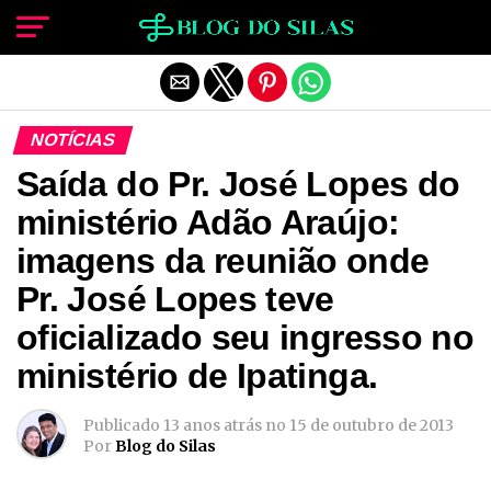
Sair da versão mobile
NOTÍCIAS
Saída do Pr. José Lopes do
ministério Adão Araújo:
imagens da reunião onde
Pr. José Lopes teve
oficializado seu ingresso no
ministério de Ipatinga.
Publicado
13 anos atrás
no
15 de outubro de 2013
Por
Blog do Silas