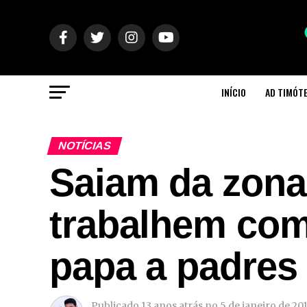
INÍCIO
AD TIMÓT
NOTÍCIAS
Saiam da zona
trabalhem com
papa a padres
Publicado
13 anos atrás
no
5 de janeiro de 20