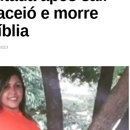
aceió e morre
blia
2023