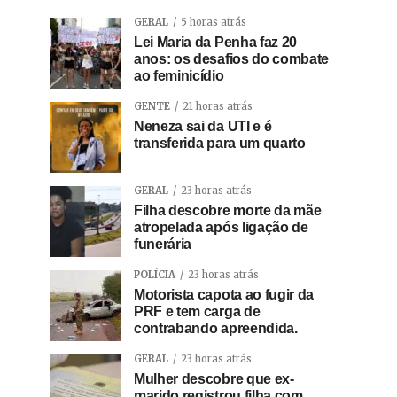
GERAL
5 horas atrás
Lei Maria da Penha faz 20
anos: os desafios do combate
ao feminicídio
GENTE
21 horas atrás
Neneza sai da UTI e é
transferida para um quarto
GERAL
23 horas atrás
Filha descobre morte da mãe
atropelada após ligação de
funerária
POLÍCIA
23 horas atrás
Motorista capota ao fugir da
PRF e tem carga de
contrabando apreendida.
GERAL
23 horas atrás
Mulher descobre que ex-
marido registrou filha com