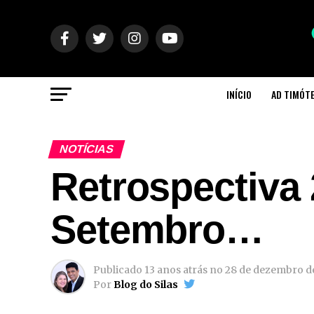
INÍCIO
AD TIMÓT
NOTÍCIAS
Retrospectiva 
Setembro…
Publicado
13 anos atrás
no
28 de dezembro d
Por
Blog do Silas