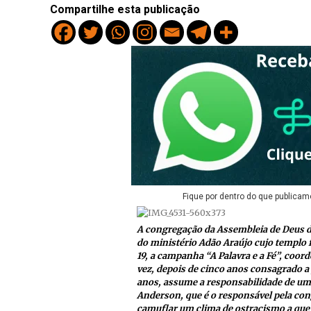
Compartilhe esta publicação
Fique por dentro do que publicam
A congregação da Assembleia de Deus d
do ministério Adão Araújo cujo templo 
19, a campanha “A Palavra e a Fé”, coor
vez, depois de cinco anos consagrado a
anos, assume a responsabilidade de um 
Anderson, que é o responsável pela cong
camuflar um clima de ostracismo a que 