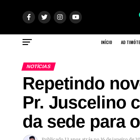
INÍCIO
AD TIMÓT
NOTÍCIAS
Repetindo no
Pr. Juscelino 
da sede para o
Publicado
13 anos atrás
no
16 de janeiro de 2