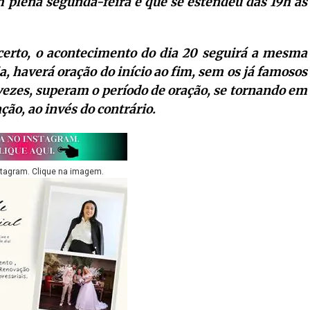
m plena segunda-feira e que se estendeu das 19h às
 certo, o acontecimento do dia 20 seguirá a mesma
a, haverá oração do início ao fim, sem os já famosos
 vezes, superam o período de oração, se tornando em
ção, ao invés do contrário.
stagram. Clique na imagem.