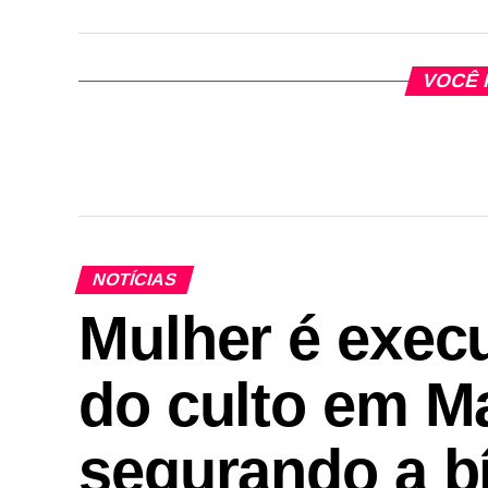
VOCÊ 
NOTÍCIAS
Mulher é execu
do culto em M
segurando a bí