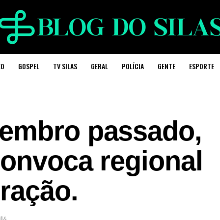
EO
GOSPEL
TV SILAS
GERAL
POLÍCIA
GENTE
ESPORTE
vembro passado,
convoca regional
ração.
014