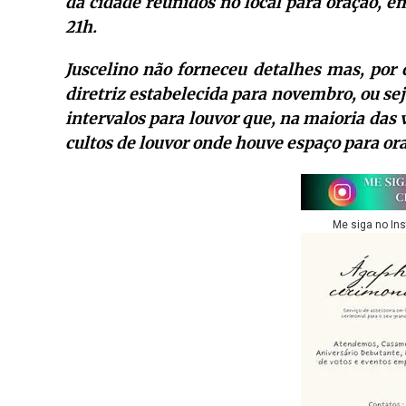
da cidade reunidos no local para oração, e
21h.
Juscelino não forneceu detalhes mas, por
diretriz estabelecida para novembro, ou sej
intervalos para louvor que, na maioria das
cultos de louvor onde houve espaço para ora
Me siga no In