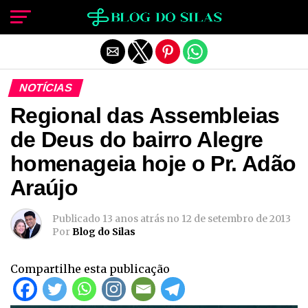
Sair da versão mobile
NOTÍCIAS
Regional das Assembleias
de Deus do bairro Alegre
homenageia hoje o Pr. Adão
Araújo
Publicado
13 anos atrás
no
12 de setembro de 2013
Por
Blog do Silas
Compartilhe esta publicação