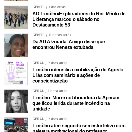
GENTE
1 dia atrás
AD Timóteo/Exploradores do Rei: Mérito de
Liderança marcou o sábado no
Destacamento 53
GENTE
11 horas atrás
Da AD Alvorada: Amigo disse que
encontrou Neneza extubada
GERAL
2 dias atrás
Timóteo intensifica mobilização do Agosto
Lilás com seminário e ações de
conscientização
GERAL
1 hora atrás
Timóteo: Morre colaboradora da Aperam
que ficou ferida durante incêndio na
unidade
GERAL
2 dias atrás
Timóteo abre segundo semestre letivo com
palestra motivacional do professor