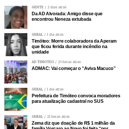
GENTE
2 dias atrás
Da AD Alvorada: Amigo disse que
encontrou Neneza extubada
GERAL
1 dia atrás
Timóteo: Morre colaboradora da Aperam
que ficou ferida durante incêndio na
unidade
AD TIMÓTEO
23 horas atrás
ADMAC: Vai começar o “Aviva Macuco”
GERAL
1 dia atrás
Prefeitura de Timóteo convoca moradores
para atualização cadastral no SUS
GERAL
21 horas atrás
Zema diz que doação de R$ 1 milhão da
família Vorcaro ao Novo foi feita “por