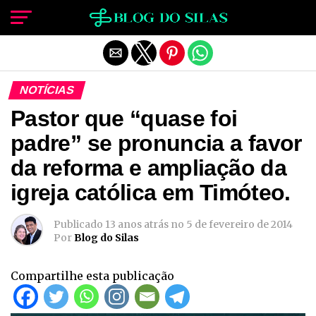
Sair da versão mobile
NOTÍCIAS
Pastor que “quase foi
padre” se pronuncia a favor
da reforma e ampliação da
igreja católica em Timóteo.
Publicado
13 anos atrás
no
5 de fevereiro de 2014
Por
Blog do Silas
Compartilhe esta publicação