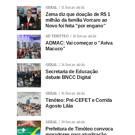
GERAL
11 horas atrás
Zema diz que doação de R$ 1
milhão da família Vorcaro ao
Novo foi feita “por engano”
AD TIMÓTEO
14 horas atrás
ADMAC: Vai começar o “Aviva
Macuco”
GERAL
14 horas atrás
Secretaria de Educação
debate BNCC Digital
GERAL
14 horas atrás
Timóteo: Pré-CEFET e Corrida
Agosto Lilás
GERAL
19 horas atrás
Prefeitura de Timóteo convoca
moradores para atualização