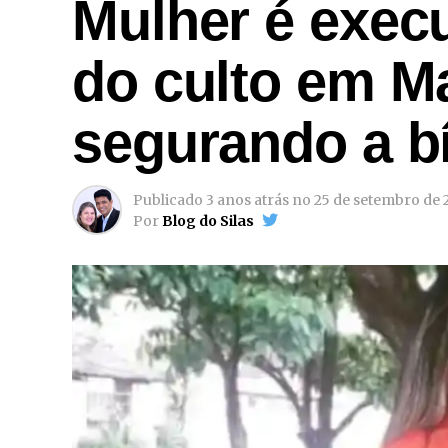
Mulher é execu
do culto em M
segurando a bí
Publicado
3 anos atrás
no
25 de setembro de 
Por
Blog do Silas