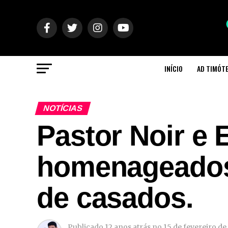
INÍCIO
AD TIMÓT
NOTÍCIAS
Pastor Noir e 
homenageados
de casados.
Publicado
12 anos atrás
no
15 de fevereiro de