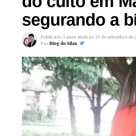
do culto em M
segurando a bí
Publicado
3 anos atrás
no
25 de setembro de 
Por
Blog do Silas