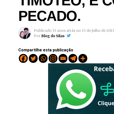
TIMÓTEO, E 
PECADO.
Publicado
13 anos atrás
no
15 de julho de 201
Por
Blog do Silas
Compartilhe esta publicação