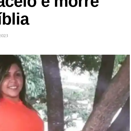
aceió e morre
blia
2023