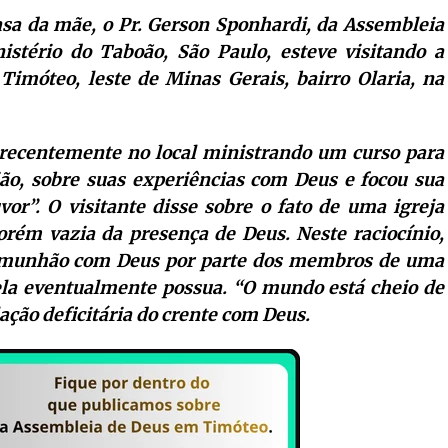
asa da mãe, o Pr. Gerson Sponhardi, da Assembleia
stério do Taboão, São Paulo, esteve visitando a
móteo, leste de Minas Gerais, bairro Olaria, na
e recentemente no local ministrando um curso para
sião, sobre suas experiências com Deus e focou sua
r”. O visitante disse sobre o fato de uma igreja
rém vazia da presença de Deus. Neste raciocínio,
omunhão com Deus por parte dos membros de uma
 ela eventualmente possua. “O mundo está cheio de
lação deficitária do crente com Deus.