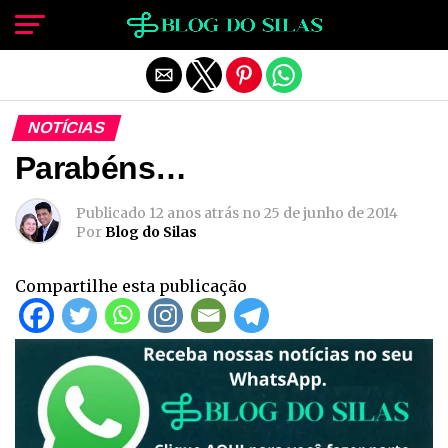
Sair da versão mobile
NOTÍCIAS
Parabéns…
Publicado
12 anos atrás
no
25 de junho de 2014
Por
Blog do Silas
Compartilhe esta publicação