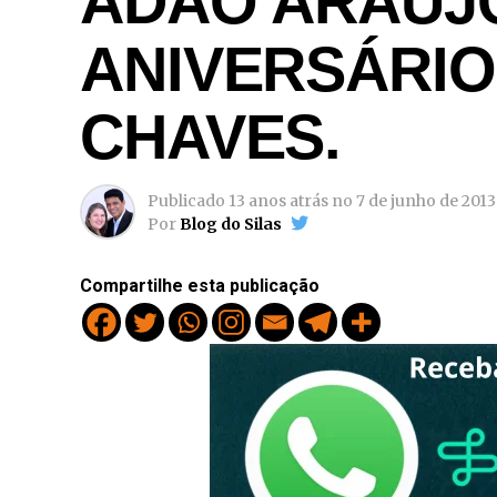
ADÃO ARAÚJ
ANIVERSÁRIO
CHAVES.
Publicado
13 anos atrás
no
7 de junho de 2013
Por
Blog do Silas
Compartilhe esta publicação