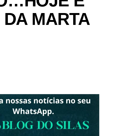
O…HOJE É
 DA MARTA