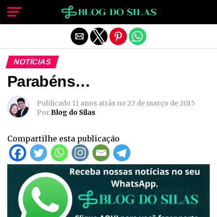
Sair da versão mobile
NOTÍCIAS
Parabéns…
Publicado
11 anos atrás
no
27 de março de 2015
Por
Blog do Silas
Compartilhe esta publicação