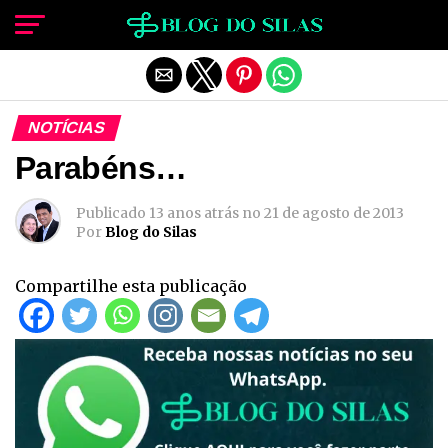
Sair da versão mobile
NOTÍCIAS
Parabéns…
Publicado
13 anos atrás
no
21 de agosto de 2013
Por
Blog do Silas
Compartilhe esta publicação