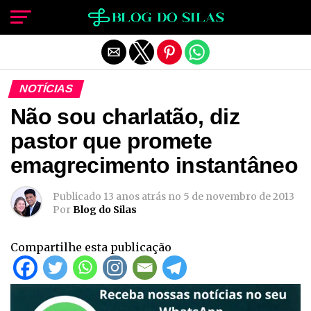
Sair da versão mobile
NOTÍCIAS
Não sou charlatão, diz
pastor que promete
emagrecimento instantâneo
Publicado
13 anos atrás
no
5 de novembro de 2013
Por
Blog do Silas
Compartilhe esta publicação