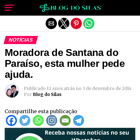
Sair da versão mobile
NOTÍCIAS
Moradora de Santana do
Paraíso, esta mulher pede
ajuda.
Publicado
12 anos atrás
no
3 de dezembro de 2014
Por
Blog do Silas
Compartilhe esta publicação