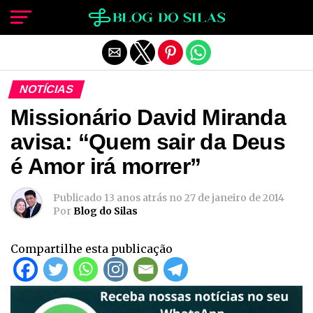
Sair da versão mobile
NOTÍCIAS
Missionário David Miranda
avisa: “Quem sair da Deus
é Amor irá morrer”
Publicado
13 anos atrás
no
27 de janeiro de 2014
Por
Blog do Silas
Compartilhe esta publicação