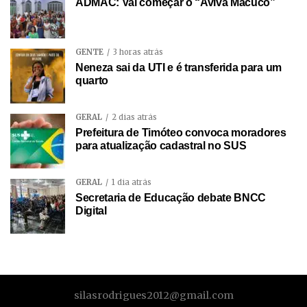
ADMAC: Vai começar o “Aviva Macuco”
GENTE
3 horas atrás
Neneza sai da UTI e é transferida para um
quarto
GERAL
2 dias atrás
Prefeitura de Timóteo convoca moradores
para atualização cadastral no SUS
GERAL
1 dia atrás
Secretaria de Educação debate BNCC
Digital
silasrodrigues2012@gmail.com