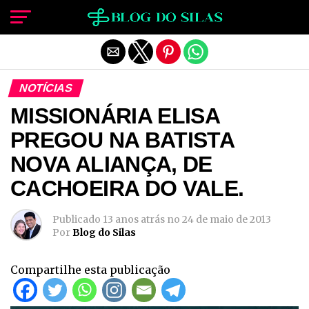
Sair da versão mobile
NOTÍCIAS
MISSIONÁRIA ELISA
PREGOU NA BATISTA
NOVA ALIANÇA, DE
CACHOEIRA DO VALE.
Publicado
13 anos atrás
no
24 de maio de 2013
Por
Blog do Silas
Compartilhe esta publicação