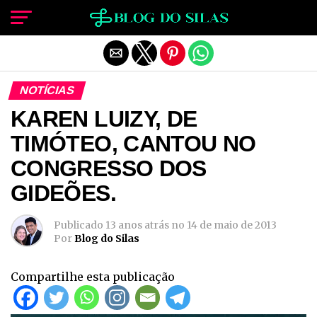
Sair da versão mobile
NOTÍCIAS
KAREN LUIZY, DE
TIMÓTEO, CANTOU NO
CONGRESSO DOS
GIDEÕES.
Publicado
13 anos atrás
no
14 de maio de 2013
Por
Blog do Silas
Compartilhe esta publicação