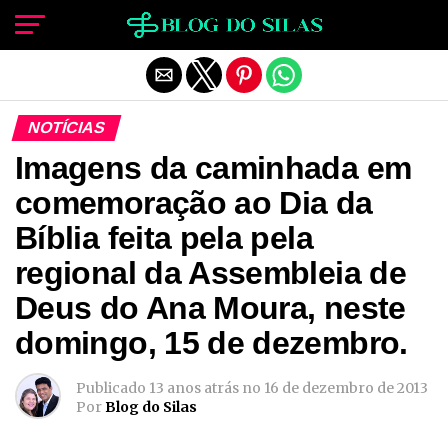
Sair da versão mobile
NOTÍCIAS
Imagens da caminhada em
comemoração ao Dia da
Bíblia feita pela pela
regional da Assembleia de
Deus do Ana Moura, neste
domingo, 15 de dezembro.
Publicado
13 anos atrás
no
16 de dezembro de 2013
Por
Blog do Silas