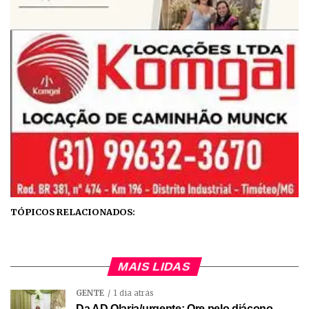
TÓPICOS RELACIONADOS:
MAIS LIDAS
GENTE
1 dia atrás
Da AD Olaria/urgente: Ore pelo diácono