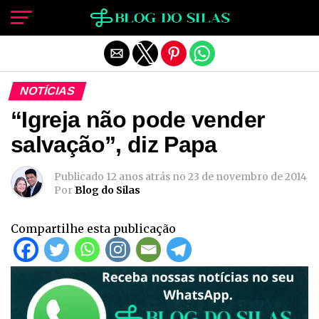
Sair da versão mobile
NOTÍCIAS
“Igreja não pode vender
salvação”, diz Papa
Publicado
12 anos atrás
no
23 de novembro de 2014
Por
Blog do Silas
Compartilhe esta publicação