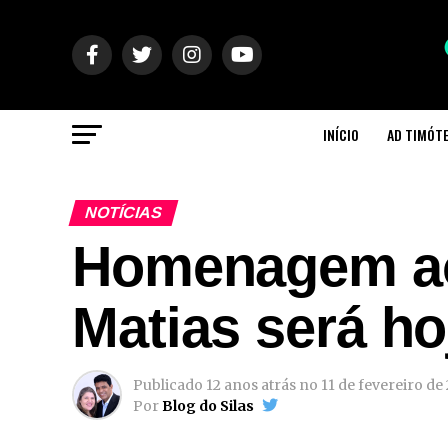
INÍCIO
AD TIMÓT
NOTÍCIAS
Homenagem ao
Matias será ho
Publicado
12 anos atrás
no
11 de fevereiro de
Por
Blog do Silas