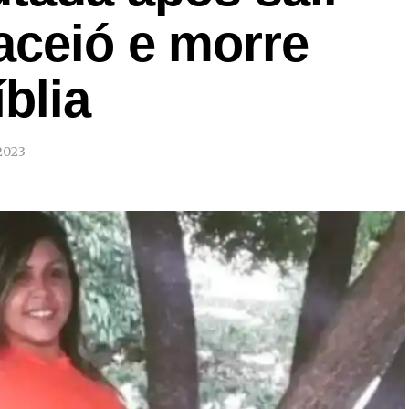
aceió e morre
blia
2023