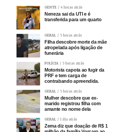
GENTE
4 horas atrás
Neneza sai da UTI e é
transferida para um quarto
GERAL
5 horas atrás
Filha descobre morte da mãe
atropelada após ligação de
funerária
POLÍCIA
5 horas atrás
Motorista capota ao fugir da
PRF e tem carga de
contrabando apreendida.
GERAL
5 horas atrás
Mulher descobre que ex-
marido registrou filha com
amante no nome dela
GERAL
1 dia atrás
Zema diz que doação de R$ 1
milhão da família Vorcaro ao