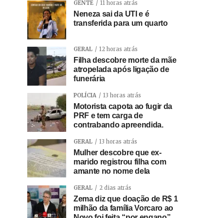
GENTE
11 horas atrás
Neneza sai da UTI e é
transferida para um quarto
GERAL
12 horas atrás
Filha descobre morte da mãe
atropelada após ligação de
funerária
POLÍCIA
13 horas atrás
Motorista capota ao fugir da
PRF e tem carga de
contrabando apreendida.
GERAL
13 horas atrás
Mulher descobre que ex-
marido registrou filha com
amante no nome dela
GERAL
2 dias atrás
Zema diz que doação de R$ 1
milhão da família Vorcaro ao
Novo foi feita “por engano”