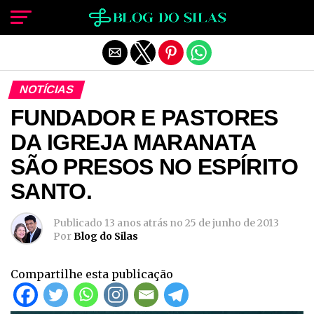
Sair da versão mobile
NOTÍCIAS
FUNDADOR E PASTORES
DA IGREJA MARANATA
SÃO PRESOS NO ESPÍRITO
SANTO.
Publicado
13 anos atrás
no
25 de junho de 2013
Por
Blog do Silas
Compartilhe esta publicação