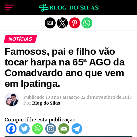
Sair da versão mobile
NOTÍCIAS
Famosos, pai e filho vão
tocar harpa na 65ª AGO da
Comadvardo ano que vem
em Ipatinga.
Publicado
13 anos atrás
no
22 de novembro de 2013
Por
Blog do Silas
Compartilhe esta publicação